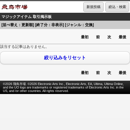
新規投稿
絞込・検索
マジックアイテム 取引掲示板
[並べ替え：更新順] [終了分：非表示] [ジャンル：交換]
最初
前
次
最後
該当する記事はありません。
絞り込みをリセット
最初
前
次
最後
©2026 飛鳥市場. ©2026 Electronic Arts Inc., Electronic Arts, EA, Ultima, Ultima Online,
and the UO logo are trademarks or registered trademarks of Electronic Arts Inc. in the
US, and /or other countries. All rights reserved.