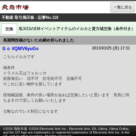
一覧に戻る
不動産 取引掲示板 - 記事No.118
私3/23のEMイベントアイテムのイルカと貴方城交換（条件付き）
交換
長期間投稿がないため締め切られました
2013/03/25 (月) 17:31
Ｇｏ #QMV6yuGs
こちらイルカです
城条件
トラメル又はフェルッカ
前面海沿い 沼不可 住宅街不可 北極不可
※これに近い物件を探しています
現地確認後、条件の良い場所があれば交換したいと思います 気長に待
ちますので宜しくお願いいたします
Ｑ無なのでレス対応になります
©2026 飛鳥市場. ©2026 Electronic Arts Inc., Electronic Arts, EA, Ultima, Ultima Online,
and the UO logo are trademarks or registered trademarks of Electronic Arts Inc. in the