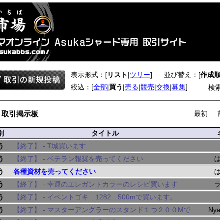
表示形式：[
リスト
|
ツリー
]
並び替え：[
作成
絞込：[
全部
|
買う
|
売る
|
競売
|
交換
|
募集
]
検
 取引掲示板
最初
別
タイトル
う
【終了】 -
T城買います
う
【終了】 -
ベテラン報奨を売ってください
う
各種資材を売ってください
う
【終了】 -
幸運のエレガントカラーのレシピ買います
う
【終了】 -
イベントゴキ 1282 500mで買います。
う
【終了】 -
マスターアングラーのスタンド１つ２００Mで
Ny