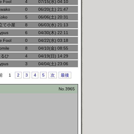
e Fool
4
07/15(水) 04:10
awako
0
06/20(土) 21:47
Koko
5
06/06(土) 20:31
立て小屋
8
06/03(水) 21:13
ypus
6
04/30(木) 22:11
e Fool
0
04/22(水) 03:18
omile
8
04/10(金) 08:55
はるひ
4
04/19(日) 14:29
ypus
3
04/04(土) 23:06
前
1
2
3
4
5
次
最後
No.3965