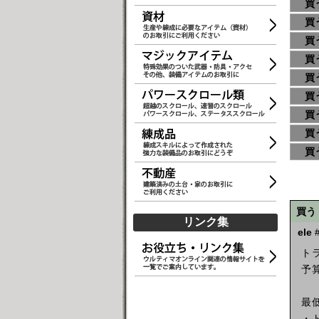
買
買
買
買
買
買
買
買
買
買う
リンク集
ele
#
ト
予算
最
・