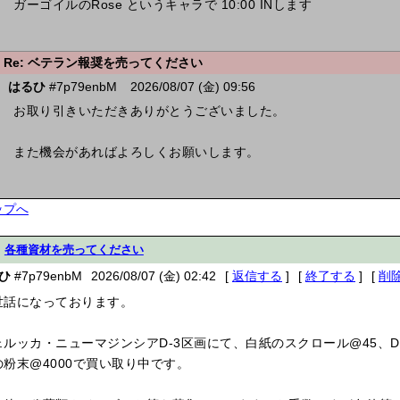
ガーゴイルのRose というキャラで 10:00 INします
Re: ベテラン報奨を売ってください
はるひ
#7p79enbM
2026/08/07 (金) 09:56
お取り引きいただきありがとうございました。
また機会があればよろしくお願いします。
ップへ
各種資材を売ってください
ひ
#7p79enbM
2026/08/07 (金) 02:42
[
返信する
]
[
終了する
]
[
削
世話になっております。
ルッカ・ニューマジンシアD-3区画にて、白紙のスクロール@45、Dragon
の粉末@4000で買い取り中です。