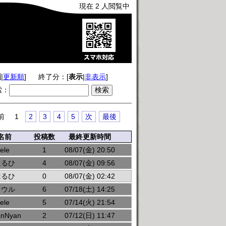
現在 2 人閲覧中
順
|
更新順
]
終了分：[
表示
|
非表示
]
索：
前
1
2
3
4
5
次
最後
名前
投稿数
最終更新時間
ele
1
08/07(金) 20:50
はるひ
4
08/07(金) 09:56
はるひ
0
08/07(金) 02:42
ラウル
6
07/18(土) 14:25
ele
5
07/14(火) 21:54
anNyan
2
07/12(日) 11:47