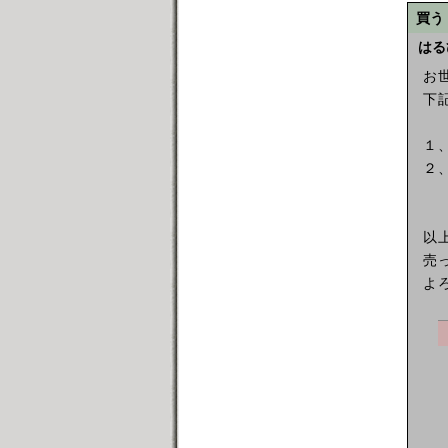
買う
はる
お
下
１
２
以
売
よ