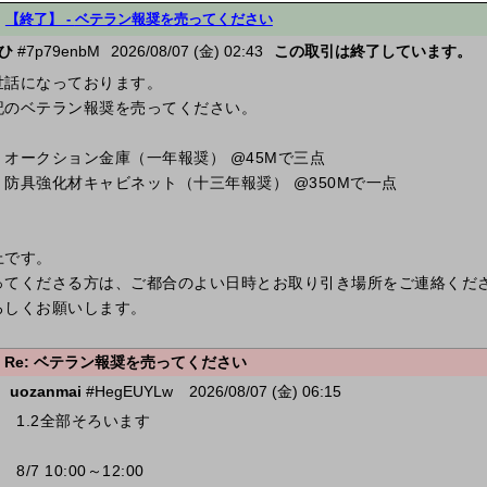
【終了】 -
ベテラン報奨を売ってください
ひ
#7p79enbM
2026/08/07 (金) 02:43
この取引は終了しています。
世話になっております。
記のベテラン報奨を売ってください。
、オークション金庫（一年報奨） @45Mで三点
、防具強化材キャビネット（十三年報奨） @350Mで一点
上です。
ってくださる方は、ご都合のよい日時とお取り引き場所をご連絡くだ
ろしくお願いします。
Re: ベテラン報奨を売ってください
uozanmai
#HegEUYLw
2026/08/07 (金) 06:15
1.2全部そろいます
8/7 10:00～12:00