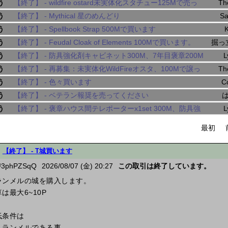
売ってください
う
【終了】 -
wildfire ostard未実体化スタチュー125Mで売っ
Th
てください。
う
【終了】 -
Mythical 星のめんどり
S
う
【終了】 -
Spellbook Strap 500Mで買います
う
【終了】 -
Feudal Cloak of Elements 100Mで買います。
掘っ
う
【終了】 -
防具強化剤キャビネット300M、7年目褒章200M
L
う
【終了】 -
再募集：未実体化WildFireオスタ、100Mで譲っ
Th
てください。
う
【終了】 -
色々買います
C
う
【終了】 -
ベテラン報奨を売ってください
う
【終了】 -
褒章ハウス間テレポーターx1set 300M、防具強
L
化剤キャビネット250M
最初
【終了】 -
T城買います
3phPZSqQ
2026/08/07 (金) 20:27
この取引は終了しています。
ランメルの城を購入します。
は最大6~10P
低条件は
トランメルである事