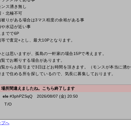
モンス湧き無し
沼・北極不可
南被りがある場合は3マス程度の余裕がある事
海や水辺が近い事
こまでで6P
観等で査定+とし、最大10Pとなります。
いとは思いますが、孤島の一軒家の場合15Pで考えます。
内覧でお断りする場合があります。
内覧からお取引まで3日ほどお時間を頂きます。（モンスが本当に湧
終まで住める所を探しているので、気長に募集しております。
場所間違えましたね。こちら終了します
ele
#3phPZSqQ
2026/08/07 (金) 20:50
T/O
ップへ