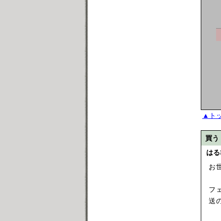
▲ト
買う
はる
お
フェ
送