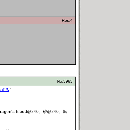
Res.4
No.3963
除する
]
's Blood@240、砂@240、転