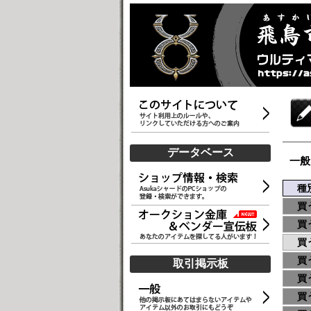
データベース
一般
種
買
買
買
買
取引掲示板
買
買