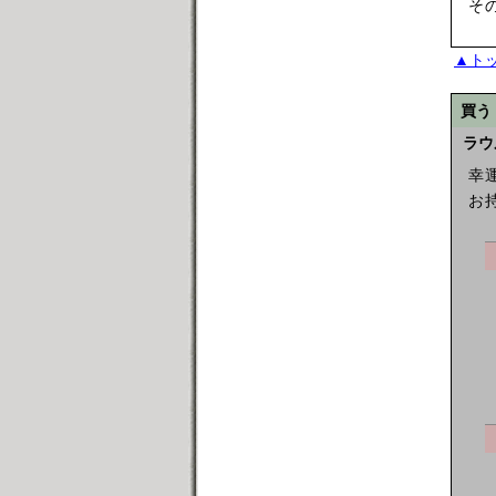
そ
▲ト
買う
ラウ
幸
お