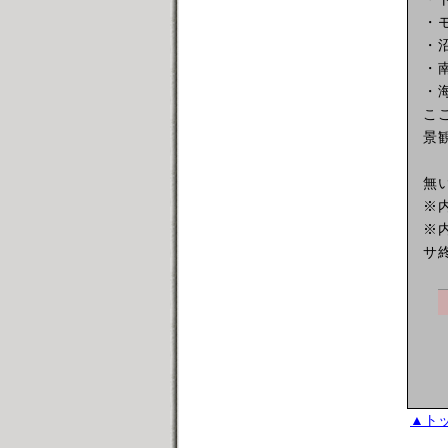
・
・
・
・
こ
景
無
※
※
サ
▲ト