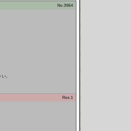
No.3964
さい。
Res.1