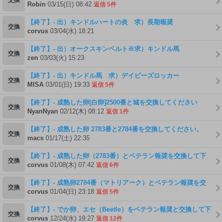
交換
Robin
03/15(日) 08:42
返信 5件
【終了】- 出）キンドルハートの炎 求）長期報奨
交換
corvus
03/04(水) 18:21
【終了】- 出）オークスキンベルト※求）キンドル馬
交換
zen
03/03(火) 15:23
【終了】- 出）キンドル馬 求）デイビーズロッカー
交換
MISA
03/01(日) 19:33
返信 5件
【終了】- 成熟した卵[白卵]2500番と城を交換してください
交換
NyanNyan
02/12(木) 08:12
返信 1件
【終了】- 成熟した卵 2783番と2784番を交換してください。
交換
macs
01/17(土) 22:35
【終了】- 成熟した卵（2783番）とベテラン報奨を交換して下
交換
さい
corvus
01/08(木) 07:42
返信 6件
【終了】- 成熟卵2784番（マトリアーク）とベテラン報奨を交
交換
換して下さい
corvus
01/04(日) 23:18
返信 5件
【終了】- でか卵、エセ（Beetle）をベテラン報奨と交換して下
交換
さい
corvus
12/24(水) 19:27
返信 12件