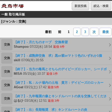
新規投稿
絞込・検索
一般 取引掲示板
[ジャンル：交換]
最初
前
1
2
3
次
最後
【終了】- 月たちのオーブ 交換希望
交換
Shampoo
07/22(水) 18:54
返信 4件
【終了】- 成熟卵交換 求）黒or紫orマトリ色のいずれか1個
交換
出）青灰＋赤系3個で4個
skill
07/06(月) 20:55
【終了】- 当方の毒馬とそちらのデイビーズロッカー、シードボ
交換
ックス交換希望
MISA
05/15(金) 10:37
返信 1件
【終了】- 私：ルナ場内の土地 貴方：デイビーズのロッカー
交換
AGoat
03/21(土) 17:42
返信 5件
【終了】- 九年報奨の像とキンドルハートの炎を交換してくださ
交換
い
はるひ
03/18(水) 12:51
返信 3件
【終了】- 出）長期報奨 求）キンドルハートの炎