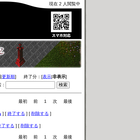
現在 2 人閲覧中
順
|
更新順
]
終了分：[
表示
|
非表示
]
索：
最初
前
1
次
最後
る
] [
終了する
] [
削除する
]
終了する
] [
削除する
]
最初
前
1
次
最後