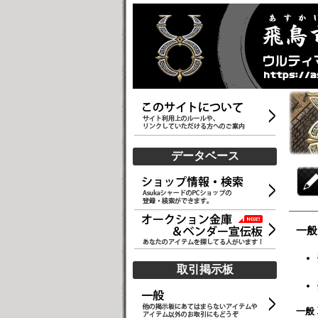
データベース
一般
取引掲示板
一般