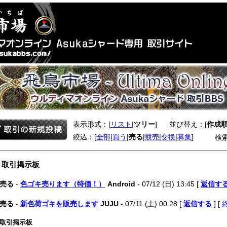
表示形式：[
リスト
|
ツリー
]
並び替え：[
作成
絞込：[
全部
|
買う
|
売る
|
競売
|
交換
|
募集
]
検
 取引掲示板
売る
-
色ゴキ売ります（特価！）
Android
- 07/12 (日) 13:45 [
返信す
売る
-
新色荷ゴキを販売します
JUJU
- 07/11 (土) 00:28 [
返信する
] [
 取引掲示板