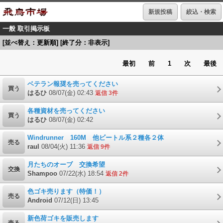
新規投稿
絞込・検索
一般 取引掲示板
[並べ替え：更新順] [終了分：非表示]
最初
前
1
次
最後
ベテラン報奨を売ってください
買う
はるひ
08/07(金) 02:43
返信 3件
各種資材を売ってください
買う
はるひ
08/07(金) 02:42
Windrunner 160M 他ビートル系２種各２体
売る
raul
08/04(火) 11:36
返信 9件
月たちのオーブ 交換希望
交換
Shampoo
07/22(水) 18:54
返信 2件
色ゴキ売ります（特価！）
売る
Android
07/12(日) 13:45
新色荷ゴキを販売します