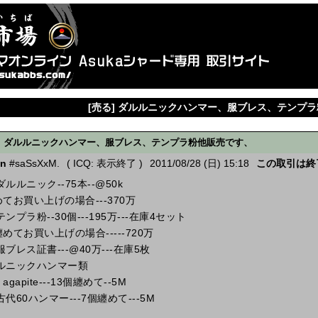
[売る] ダルルニックハンマー、服ブレス、テンプ
ダルルニックハンマー、服ブレス、テンプラ粉他販売です、
en
#saSsXxM.
( ICQ: 表示終了 )
2011/08/28 (日) 15:18
この取引は終
 ダルルニック--75本--@50k
てお買い上げの場合---370万
 テンプラ粉--30個---195万---在庫4セット
てお買い上げの場合-----720万
 服ブレス証書---@40万---在庫5枚
 ルニックハンマー類
apite---13個纏めて--5M
 古代60ハンマー---7個纏めて---5M