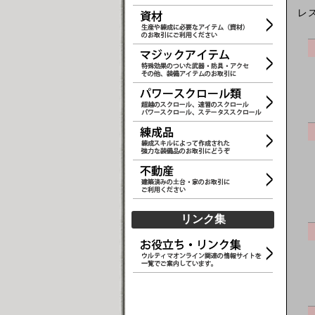
レ
リンク集