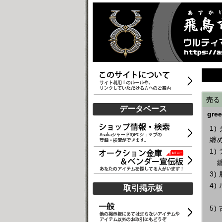
売る
データベース
gre
1)
纏め
1)
纏め
3)
4)
取引掲示板
ag
5)