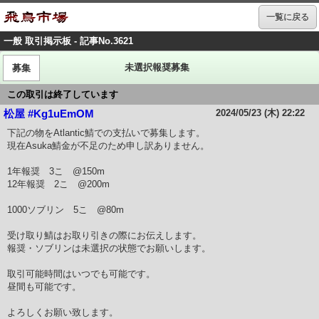
一覧に戻る
一般 取引掲示板 - 記事No.3621
未選択報奨募集
募集
この取引は終了しています
2024/05/23 (木) 22:22
松屋 #Kg1uEmOM
下記の物をAtlantic鯖での支払いで募集します。
現在Asuka鯖金が不足のため申し訳ありません。
1年報奨 3こ @150m
12年報奨 2こ @200m
1000ソブリン 5こ @80m
受け取り鯖はお取り引きの際にお伝えします。
報奨・ソブリンは未選択の状態でお願いします。
取引可能時間はいつでも可能です。
昼間も可能です。
よろしくお願い致します。