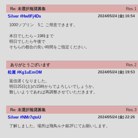
Re: 未選択報奨募集
Res.1
Silver #Hw0Fj4Ds
2024/05/24 (金) 16:54
1000ソブリン 5こ ご用意できます。
本日でしたら～19時まで
明日でしたら午後で
そちらの都合の良い時間をご指定ください。
ありがとうございます
Res.2
松屋 #Kg1uEmOM
2024/05/24 (金) 19:53
返信遅くなりました。
明日25日(土)の15時からでよろしいでしょうか。
難しいようであれば再調整させていただきます。
Re: 未選択報奨募集
Res.3
Silver #NMr7qtoU
2024/05/24 (金) 22:26
了解しました。場所は飛鳥ルナ銀2Fにてお願いします。