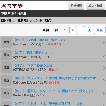
新規投稿
絞込・検索
不動産 取引掲示板
[並べ替え：更新順] [ジャンル：競売]
最初
前
1
2
3
次
最後
【終了】- ルナ城内15×13 競売します。
競売
NyanNyan
05/28(水) 18:33
返信 1件
【終了】- F砦 競売します。
競売
NyanNyan
04/04(金) 19:25
【終了】- マラス秘密の土地
競売
AZTECA
03/22(土) 17:04
返信 9件
【終了】- ブラックソーン城北東 谷間の静かな砦の競売です
競売
Cabbage
11/25(金) 22:03
返信 5件
【終了】- 需要あるかな? ミノック川沿いタワー競売します
競売
Violet
08/20(土) 22:15
【終了】- Ｔ北極－旧城（安全建て替え可） ２Ｐ～