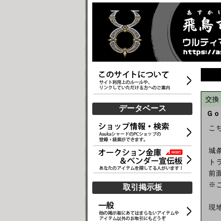
交換
データベース
Ｇｏ
こ
城
ト
前
※
取引掲示板
現