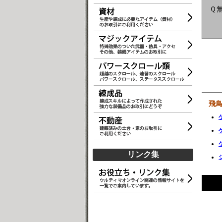
Ｑ
飛
リンク集