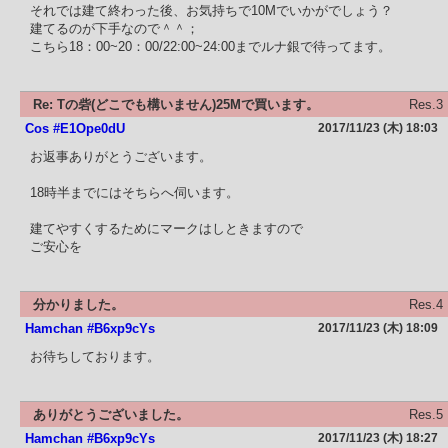
それでは建て終わった後、お気持ちで10Mでいかがでしょう？
建てるのが下手なので＾＾；
こちら18：00~20：00/22:00~24:00までルナ銀で待ってます。
Re: Tの砦(どこでも構いません)25Mで買います。
Res.3
Cos #E1Ope0dU
2017/11/23 (木) 18:03
お返事ありがとうございます。
18時半までにはそちらへ伺います。
建てやすくするためにマークはしときますので
ご安心を
分かりました。
Res.4
Hamchan #B6xp9cYs
2017/11/23 (木) 18:09
お待ちしております。
ありがとうございました。
Res.5
Hamchan #B6xp9cYs
2017/11/23 (木) 18:27