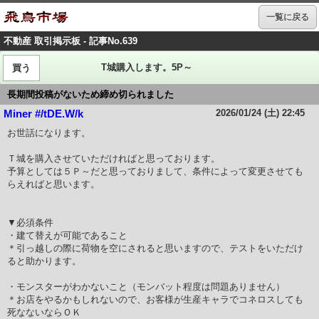
一覧に戻る
不動産 取引掲示板 - 記事No.639
T城購入します。5P～
買う
長期間投稿がないため締め切られました
2026/01/24 (土) 22:45
Miner #/tDE.W/k
お世話になります。
Ｔ城を購入させていただければと思っております。
予算としては５Ｐ～だと思っておりまして、条件によって変更させても
らえればと思います。
▼必須条件
・建て替えが可能であること
＊引っ越しの際に荷物を空にされると思いますので、テストをいただけ
ると助かります。
・モンスターがわかないこと（モンバット程度は問題ありません）
＊お店をやるかもしれないので、お客様が生産キャラでコネロスしても
死なないならＯＫ