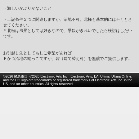
・激しいかぶりがないこと
・上記条件２つに関連しますが、沼地不可。北極も基本的には不可とさ
せてください。
＊北極は風景としては好きなので、景観がきれいでしたら検討はしたい
です。
お引越し先としてもしご希望があれば
Ｆかつ沼地の端っこですが、砦（建て替え可）を無償でご提供します。
©2026 飛鳥市場. ©2026 Electronic Arts Inc., Electronic Arts, EA, Ultima, Ultima Online,
and the UO logo are trademarks or registered trademarks of Electronic Arts Inc. in the
US, and /or other countries. All rights reserved.