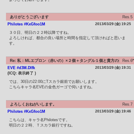
ありがとうございます
Res.5
Philotes #KxGfoo1M
2013/03/29 (金) 19:25
３０日、明日の２２時以降ですね。
よろしければ、都合の良い場所と時間を指定して頂ければと思いま
す。
Re: 私：MLエプロン（赤いの）×２個＋タングル１個と貴方の殊勲のア
Res.6
EVE #d3M.Dlfk
2013/03/29 (金) 19:31
ーマーを交換してく
(ICQ: 表示終了 )
では、30日の22:00にTスカラ銀前でお願いします。
こちらキャラ名EVEの金色ガーゴで伺いますね。
よろしくおねがいします。
Res.7
Philotes #KxGfoo1M
2013/03/29 (金) 19:46
こちらは、キャラ名Philotesです。
明日の２２時、Ｔスカラ銀行ですね。