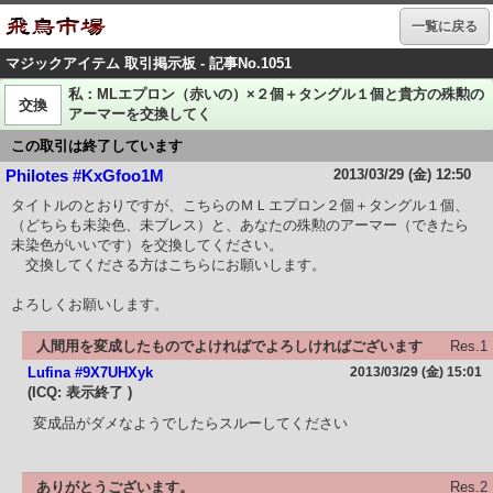
一覧に戻る
マジックアイテム 取引掲示板 - 記事No.1051
私：MLエプロン（赤いの）×２個＋タングル１個と貴方の殊勲の
交換
アーマーを交換してく
この取引は終了しています
2013/03/29 (金) 12:50
Philotes #KxGfoo1M
タイトルのとおりですが、こちらのＭＬエプロン２個＋タングル１個、
（どちらも未染色、未ブレス）と、あなたの殊勲のアーマー（できたら
未染色がいいです）を交換してください。
交換してくださる方はこちらにお願いします。
よろしくお願いします。
人間用を変成したものでよければでよろしければございます
Res.1
Lufina #9X7UHXyk
2013/03/29 (金) 15:01
(ICQ: 表示終了 )
変成品がダメなようでしたらスルーしてください
ありがとうございます。
Res.2