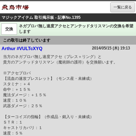
一覧に戻る
マジックアイテム 取引掲示板 - 記事No.1395
ネガプロパ無し速度アクセとアンテッドタリスマンの交換を希望
交換
します
この取引は終了しています
2014/05/15 (木) 19:13
Arthur #VULTcXYQ
当方のネガプロパ無し速度アクセ（ブレス＋リング）と
貴方のアンテッドタリスマン（魔術師の護符）を交換願います。
※アクセプロパ
【流血の速攻ブレスレット】（モンス産・未練成）
スタミナ：＋４
命中：＋１５％
魔法ダメージ：＋１５％
速度：１０％
武器ダメージ：２５％
【ターコイズの指輪】（作成品・銘入り・未練成）
ＳＴＲ：１
キャストリカバリ：１
速度：５％