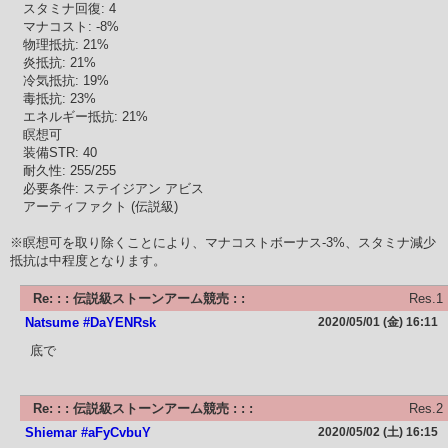
スタミナ回復: 4
マナコスト: -8%
物理抵抗: 21%
炎抵抗: 21%
冷気抵抗: 19%
毒抵抗: 23%
エネルギー抵抗: 21%
瞑想可
装備STR: 40
耐久性: 255/255
必要条件: ステイジアン アビス
アーティファクト (伝説級)
※瞑想可を取り除くことにより、マナコストボーナス-3%、スタミナ減少
抵抗は中程度となります。
Re: : : 伝説級ストーンアーム競売 : :
Res.1
Natsume #DaYENRsk
2020/05/01 (金) 16:11
底で
Re: : : 伝説級ストーンアーム競売 : : :
Res.2
Shiemar #aFyCvbuY
2020/05/02 (土) 16:15