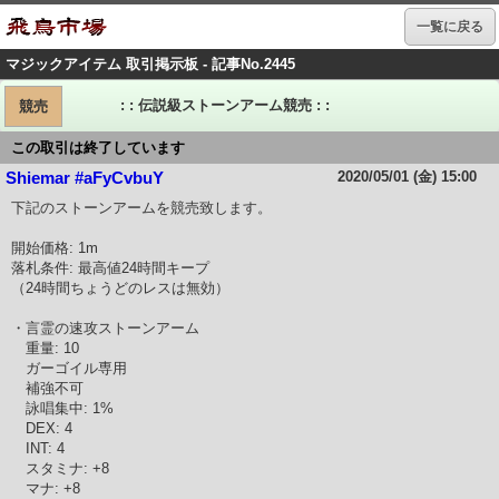
一覧に戻る
マジックアイテム 取引掲示板 - 記事No.2445
: : 伝説級ストーンアーム競売 : :
競売
この取引は終了しています
2020/05/01 (金) 15:00
Shiemar #aFyCvbuY
下記のストーンアームを競売致します。
開始価格: 1m
落札条件: 最高値24時間キープ
（24時間ちょうどのレスは無効）
・言霊の速攻ストーンアーム
重量: 10
ガーゴイル専用
補強不可
詠唱集中: 1%
DEX: 4
INT: 4
スタミナ: +8
マナ: +8