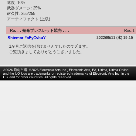
速度: 10%
武器ダメージ: 25%
耐久性: 255/255
アーティファクト (上級)
Re: : : 短命ブレスレット競売 : : :
Res.1
Shiemar #aFyCvbuY
2022/05/11 (水) 19:15
1か月ご返信を頂けませんでしたので〆ます。
ご覧頂きましてありがとうございました。
©2026 飛鳥市場. ©2026 Electronic Arts Inc., Electronic Arts, EA, Ultima, Ultima Online,
and the UO logo are trademarks or registered trademarks of Electronic Arts Inc. in the
US, and /or other countries. All rights reserved.