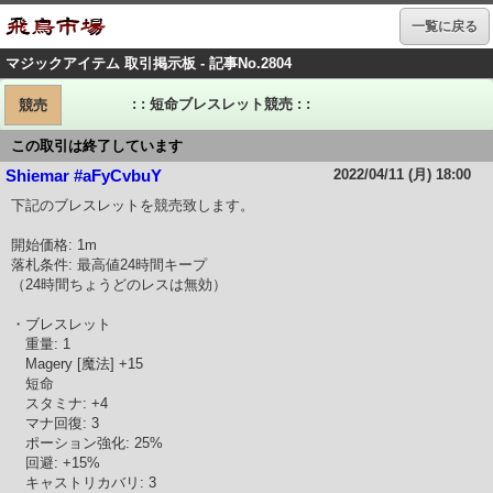
一覧に戻る
マジックアイテム 取引掲示板 - 記事No.2804
: : 短命ブレスレット競売 : :
競売
この取引は終了しています
2022/04/11 (月) 18:00
Shiemar #aFyCvbuY
下記のブレスレットを競売致します。
開始価格: 1m
落札条件: 最高値24時間キープ
（24時間ちょうどのレスは無効）
・ブレスレット
重量: 1
Magery [魔法] +15
短命
スタミナ: +4
マナ回復: 3
ポーション強化: 25%
回避: +15%
キャストリカバリ: 3