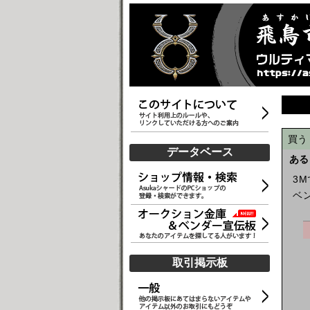
買う
データベース
ある
3
ベ
取引掲示板