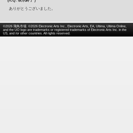
(ICQ: 表示終了 )
ありがとうございました。
©2026 飛鳥市場. ©2026 Electronic Arts Inc., Electronic Arts, EA, Ultima, Ultima Online,
and the UO logo are trademarks or registered trademarks of Electronic Arts Inc. in the
US, and /or other countries. All rights reserved.