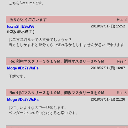
こちらNatsumeです。
ありがとうございます
Res.3
kaz #2hlESxW6
2018/07/01 (日) 15:52
(ICQ: 表示終了 )
お二方21時ルナで大丈夫でしょうか？
当方もしかすると15分くらい遅れるかもしれませんが急いで帰ります
Re: 剣術マスタリー３を１９M、調教マスタリー３を９M
Res.4
Moge #Dc7zWsPs
2018/07/01 (日) 16:07
了解です。
Re: 剣術マスタリー３を１９M、調教マスタリー３を９M
Res.5
Moge #Dc7zWsPs
2018/07/01 (日) 21:26
お忙しいようなので一旦落ちます。
ベンダーにいれていただけると幸いです。