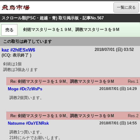
一覧に戻る
スクロール類(PSC・超越・青) 取引掲示板 - 記事No.567
剣術マスタリー３を１９M、調教マスタリー３を９M
売る
この取引は終了しています
2018/07/01 (日) 03:52
kaz #2hlESxW6
(ICQ: 表示終了 )
剣術は1個
調教は3個あります
Re: 剣術マスタリー３を１９M、調教マスタリー３を９M
Res.1
Moge #Dc7zWsPs
2018/07/01 (日) 14:29
調教2個買います。
Re: 剣術マスタリー３を１９M、調教マスタリー３を９M
Res.2
Natsume #DaYENRsk
2018/07/01 (日) 14:55
調教1つ買います。
21時にルナでお願いします。