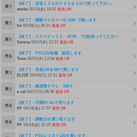
【終了】- 音楽１２０のＰＳＣを３Ｍで売って下さい。
買う
asuka
05/15(金) 19:02
返信 2件
【終了】- 調教マスタリーIII 10M で買います
買う
for
05/09(土) 20:21
返信 2件
【終了】- ステスク＋２５ ＠7M で2枚売ってください
買う
Serena
05/07(木) 23:37
返信 2件
【終了】- PSC120各種 販売します。
売る
Tone
05/07(木) 13:56
返信 7件
【終了】- 音楽120を4Mで買います
買う
ELISE
05/03(日) 15:51
返信 2件
【終了】- 練成青チラシ 500ｋ
買う
a cat
04/27(月) 08:35
返信 2件
【終了】- 不調20 3mで売ります
売る
HY
04/24(金) 17:57
返信 3件
【終了】- 調教10を買い取ります
売る
HY
04/24(金) 15:20
返信 2件
【終了】- PSCレジスト120を買います。