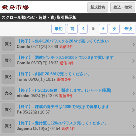
新規投稿
絞込・検索
スクロール類(PSC・超越・青) 取引掲示板
最初
前
4
5
6
次
最後
【終了】- 集中120パワスクを20Ｍで売ってください
買う
Comile
06/11(木) 23:49
返信 2件
【終了】- 調教ピンチラ0.1＠100ｋで50.0まで買います
買う
Comile
06/07(日) 18:32
返信 9件
【終了】- 剣術120 6Mで売ってください。
買う
Tomo
06/06(土) 10:17
返信 3件
【終了】- PSC120各種 販売します。(シャード帰属)
売る
nikoko
05/24(日) 13:03
返信 5件
【終了】- 錬成の青チラ@400Kで5枚まで募集します
買う
Pe
05/22(金) 16:57
【終了】- 受け流し120のパワスク売ってください。
買う
Jugemu
05/19(火) 02:54
返信 4件