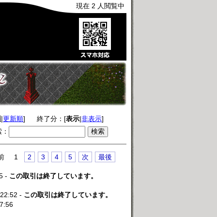
現在 2 人閲覧中
順
|
更新順
]
終了分：[
表示
|
非表示
]
索：
前
1
2
3
4
5
次
最後
5 -
この取引は終了しています。
 22:52 -
この取引は終了しています。
7:56