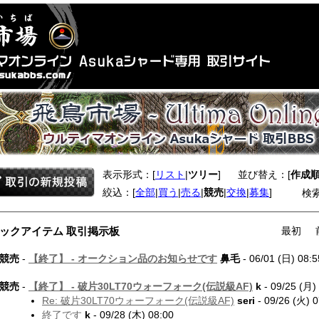
表示形式：[
リスト
|
ツリー
]
並び替え：[
作成
絞込：[
全部
|
買う
|
売る
|
競売
|
交換
|
募集
]
検
ックアイテム 取引掲示板
最初
競売
-
【終了】 -
オークション品のお知らせです
鼻毛
- 06/01 (日) 08:5
競売
-
【終了】 -
破片30LT70ウォーフォーク(伝説級AF)
k
- 09/25 (月)
Re: 破片30LT70ウォーフォーク(伝説級AF)
seri
- 09/26 (火) 0
終了です
k
- 09/28 (木) 08:00